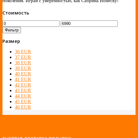
поколения. Играй с уверенностью, как Сабрина Ионеску!
Стоимость
Фильтр
Размер
36 EUR
37 EUR
38 EUR
39 EUR
40 EUR
41 EUR
42 EUR
43 EUR
44 EUR
45 EUR
46 EUR