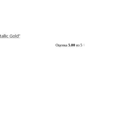
allic Gold”
Оценка
5.00
из 5
1