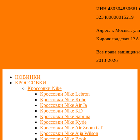
ИНН 480304830661
323480000015219
Адрес: г. Москва, ул
Кировоградская 13А
Все права защищены
2013-2026
НОВИНКИ
КРОССОВКИ
Кроссовки Nike
Кроссовки Nike Lebron
Кроссовки Nike Kobe
Кроссовки Nike Air Ja
Кроссовки Nike KD
Кроссовки Nike Sabrina
Кроссовки Nike Kyrie
Кроссовки Nike Air Zoom GT
Кроссовки Nike A’ja Wilson
Кроссовки Nike Book