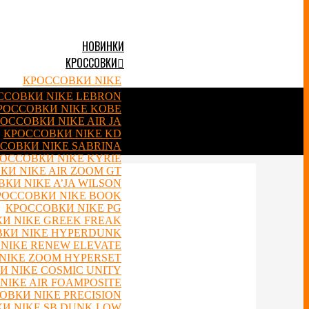
НОВИНКИ
КРОССОВКИ
КРОССОВКИ NIKE
ССОВКИ NIKE LEBRON
РОССОВКИ NIKE KOBE
ОССОВКИ NIKE AIR JA
КРОССОВКИ NIKE KD
СОВКИ NIKE SABRINA
ОССОВКИ NIKE KYRIE
КИ NIKE AIR ZOOM GT
КИ NIKE A’JA WILSON
РОССОВКИ NIKE BOOK
КРОССОВКИ NIKE PG
И NIKE GREEK FREAK
КИ NIKE HYPERDUNK
NIKE RENEW ELEVATE
NIKE ZOOM HYPERSET
 NIKE COSMIC UNITY
NIKE AIR FOAMPOSITE
ОВКИ NIKE PRECISION
И NIKE SB DUNK LOW