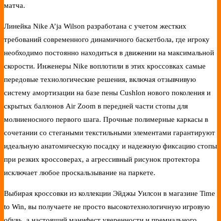
матча.
Линейка Nike A’ja Wilson разработана с учетом жестких
требований современного динамичного баскетбола, где игроку
необходимо постоянно находиться в движении на максимальной
скорости. Инженеры Nike воплотили в этих кроссовках самые
передовые технологические решения, включая отзывчивую
систему амортизации на базе пены Cushlon нового поколения и
скрытых баллонов Air Zoom в передней части стопы для
молниеносного первого шага. Прочные полимерные каркасы в
сочетании со стегаными текстильными элементами гарантируют
идеальную анатомическую посадку и надежную фиксацию стопы
при резких кроссоверах, а агрессивный рисунок протектора
исключает любое проскальзывание на паркете.
Выбирая кроссовки из коллекции Эйджы Уилсон в магазине Time
to Win, вы получаете не просто высокотехнологичную игровую
обувь, а настоящий манифест уверенности и премиального