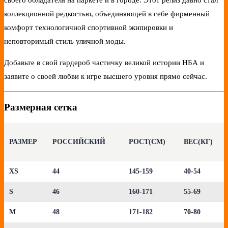
своего обладателя на паркете и в городе. Этот релиз давно стал
коллекционной редкостью, объединяющей в себе фирменный
комфорт технологичной спортивной экипировки и
неповторимый стиль уличной моды.
Добавьте в свой гардероб частичку великой истории НБА и
заявите о своей любви к игре высшего уровня прямо сейчас.
Размерная сетка
РАЗМЕР
РОССИЙСКИЙ
РОСТ(СМ)
ВЕС(КГ)
XS
44
145-159
40-54
S
46
160-171
55-69
M
48
171-182
70-80