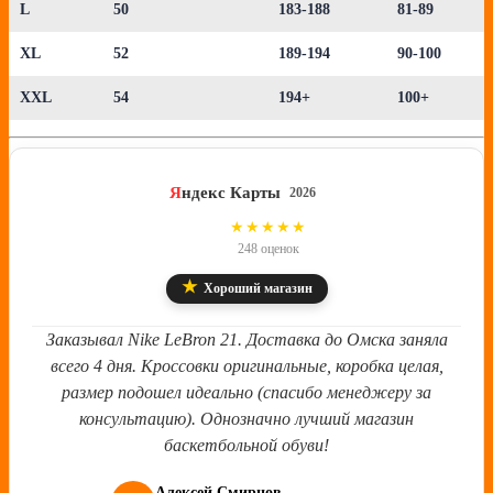
L
50
183-188
81-89
XL
52
189-194
90-100
XXL
54
194+
100+
Я
ндекс Карты
2026
4.8
★★★★★
248 оценок
★
Хороший магазин
Заказывал Nike LeBron 21. Доставка до Омска заняла
всего 4 дня. Кроссовки оригинальные, коробка целая,
размер подошел идеально (спасибо менеджеру за
консультацию). Однозначно лучший магазин
баскетбольной обуви!
Алексей Смирнов