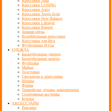
Кроссовки Anta
Кроссовки LI-NING
Кроссовки Asics
Кроссовки Travis Scott
Кроссовки New Balance
Кроссовки Lifestyle
Кроссовки Rigorer
Зимняя обувь
Волейбольные кроссовки
Кроссовки для бега
Футбольные бутсы
ОДЕЖДА
Баскетбольные джерси
Баскетбольные шорты
Футболки
Майки
Толстовки
Свитшоты и лонгсливы
Штаны
Форма
Термобелье, рукава, наколенники
Спортивные костюмы
Куртки
АКСЕССУАРЫ
Рюкзаки